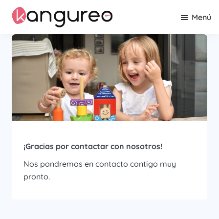
Saltar
Saltar
Menú
al
al
contenido
pie
Kangureo
La
principal
de
comunidad
página
de
canguros
profesionales
de
Barcelona
¡Gracias por contactar con nosotros!
Nos pondremos en contacto contigo muy
pronto.