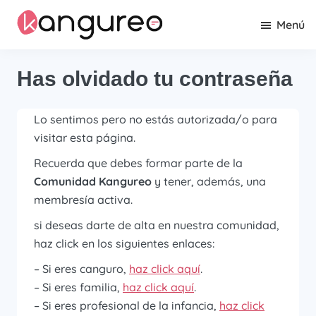
Saltar
Saltar
Menú
al
al
contenido
pie
Kangureo
La
principal
de
comunidad
Has olvidado tu contraseña
página
de
canguros
Lo sentimos pero no estás autorizada/o para
profesionales
visitar esta página.
de
Barcelona
Recuerda que debes formar parte de la
Comunidad Kangureo
y tener, además, una
membresía activa.
si deseas darte de alta en nuestra comunidad,
haz click en los siguientes enlaces:
– Si eres canguro,
haz click aquí
.
– Si eres familia,
haz click aquí
.
– Si eres profesional de la infancia,
haz click